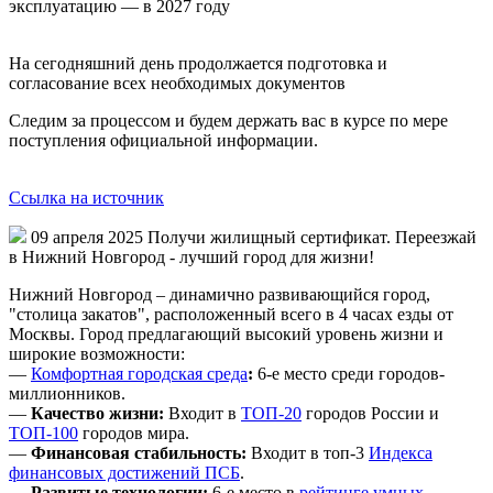
эксплуатацию — в 2027 году
На сегодняшний день продолжается подготовка и
согласование всех необходимых документов
Следим за процессом и будем держать вас в курсе по мере
поступления официальной информации.
Ссылка на источник
09 апреля 2025
Получи жилищный сертификат. Переезжай
в Нижний Новгород - лучший город для жизни!
Нижний Новгород – динамично развивающийся город,
"столица закатов", расположенный всего в 4 часах езды от
Москвы. Город предлагающий высокий уровень жизни и
широкие возможности:
—
Комфортная городская среда
:
6-е место среди городов-
миллионников.
—
Качество жизни:
Входит в
ТОП-20
городов России и
ТОП-100
городов мира.
—
Финансовая стабильность:
Входит в топ-3
Индекса
финансовых достижений ПСБ
.
—
Развитые технологии:
6-е место в
рейтинге умных